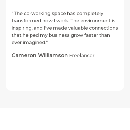
"The co-working space has completely
"The
transformed how I work. The environment is
tran
inspiring, and I've made valuable connections
insp
that helped my business grow faster than I
that
ever imagined."
ever
Cameron Williamson
Freelancer
Lesl