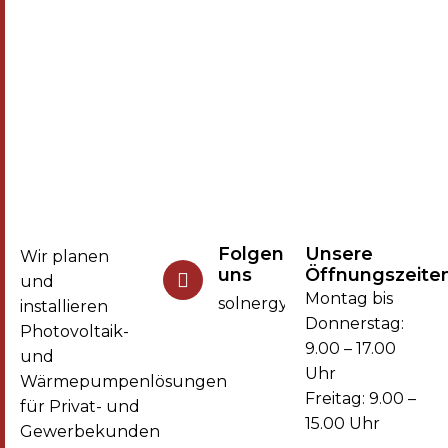
Folgen Sie
Unsere
Wir planen
uns
Öffnungszeite
und
Montag bis
solnergy.solar
installieren
Donnerstag:
Photovoltaik-
9.00 – 17.00
und
Uhr
Wärmepumpenlösungen
Freitag: 9.00 –
für Privat- und
15.00 Uhr
Gewerbekunden