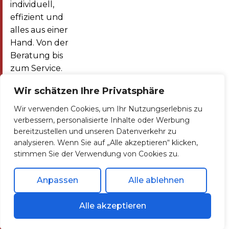
individuell,
effizient und
alles aus einer
Hand. Von der
Beratung bis
zum Service.
Telefon
Email
Wir schätzen Ihre Privatsphäre
+49 (0)
info@solnergy.solar
8131 77
Wir verwenden Cookies, um Ihr Nutzungserlebnis zu
99 473
verbessern, personalisierte Inhalte oder Werbung
bereitzustellen und unseren Datenverkehr zu
analysieren. Wenn Sie auf „Alle akzeptieren“ klicken,
Home
Photovoltaik
Wärmepumpe
Kontakt
stimmen Sie der Verwendung von Cookies zu.
Referenzen
Impressum
Datenschutzerklärung
SolNergy GmbH Copyright © 2026 All Rights
Anpassen
Alle ablehnen
Reserved. created by
OST Web&Support
Alle akzeptieren