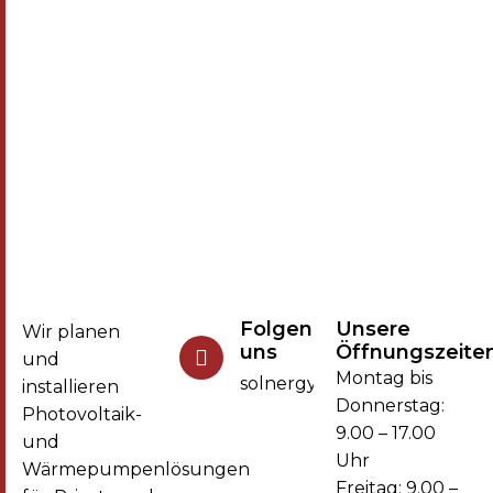
Folgen Sie
Unsere
Wir planen
uns
Öffnungszeite
und
Montag bis
solnergy.solar
installieren
Donnerstag:
Photovoltaik-
9.00 – 17.00
und
Uhr
Wärmepumpenlösungen
Freitag: 9.00 –