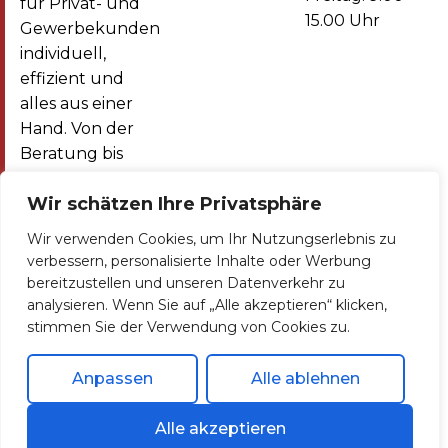
für Privat- und
15.00 Uhr
Gewerbekunden
individuell,
effizient und
alles aus einer
Hand. Von der
Beratung bis
zum Service.
Telefon
Email
Wir schätzen Ihre Privatsphäre
+49 (0)
info@solnergy.solar
Wir verwenden Cookies, um Ihr Nutzungserlebnis zu
8131 77
verbessern, personalisierte Inhalte oder Werbung
99 473
bereitzustellen und unseren Datenverkehr zu
analysieren. Wenn Sie auf „Alle akzeptieren“ klicken,
stimmen Sie der Verwendung von Cookies zu.
Home
Photovoltaik
Wärmepumpe
Kontakt
Referenzen
Impressum
Datenschutzerklärung
Anpassen
Alle ablehnen
SolNergy GmbH Copyright © 2026 All Rights
Reserved. created by
OST Web&Support
Alle akzeptieren