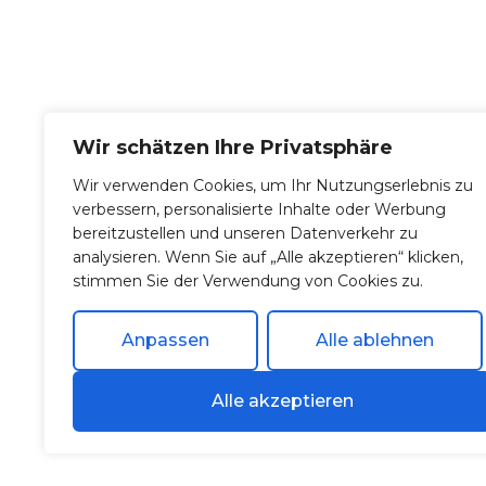
Wir schätzen Ihre Privatsphäre
Wir planen und installieren Photovoltaik- und
Wir verwenden Cookies, um Ihr Nutzungserlebnis zu
Wärmepumpenlösungen für Privat- und Gewerb
verbessern, personalisierte Inhalte oder Werbung
individuell, effizient und alles aus einer Hand. Von 
bereitzustellen und unseren Datenverkehr zu
Beratung bis zum Service.
analysieren. Wenn Sie auf „Alle akzeptieren“ klicken,
Telefon
Email
stimmen Sie der Verwendung von Cookies zu.
+49 (0) 8131 77 99 473
info@solnergy.s
Anpassen
Alle ablehnen
Home
Photovoltaik
Wärmepumpe
Alle akzeptieren
SolNergy GmbH 