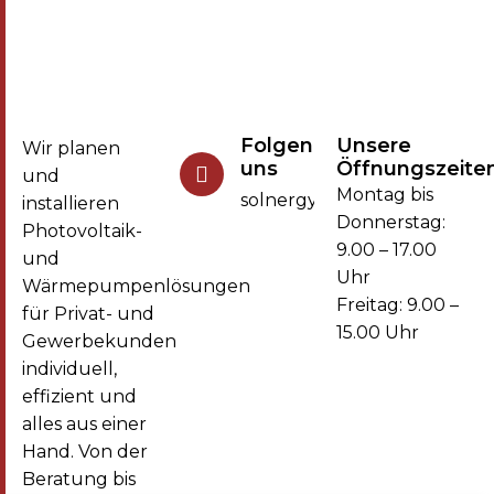
Folgen Sie
Unsere
Wir planen
uns
Öffnungszeite
und
Montag bis
solnergy.solar
installieren
Donnerstag:
Photovoltaik-
9.00 – 17.00
und
Uhr
Wärmepumpenlösungen
Freitag: 9.00 –
für Privat- und
15.00 Uhr
Gewerbekunden
individuell,
effizient und
alles aus einer
Hand. Von der
Beratung bis