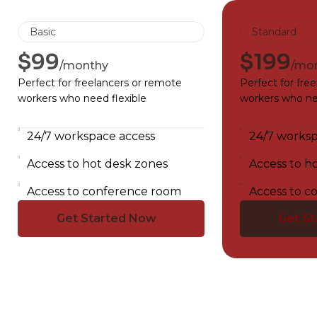
Basic
Standard
$99
$199
/monthy
/mo
Perfect for freelancers or remote
Perfect for fre
workers who need flexible
workers who nee
24/7 workspace access
24/7 worksp
Access to hot desk zones
Access to h
Access to conference room
Access to c
Get Started Now
Get S