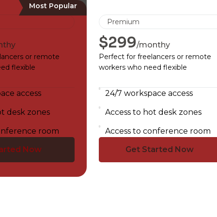
Premium
$299
nthy
/monthy
elancers or remote
Perfect for freelancers or remote
d flexible
workers who need flexible
ace access
24/7 workspace access
ot desk zones
Access to hot desk zones
onference room
Access to conference room
tarted Now
Get Started Now