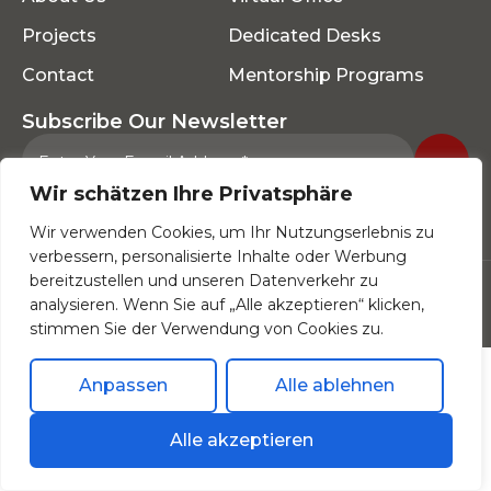
Projects
Dedicated Desks
Contact
Mentorship Programs
Subscribe Our Newsletter
Wir schätzen Ihre Privatsphäre
* Subscribe now for workspace tips and
Wir verwenden Cookies, um Ihr Nutzungserlebnis zu
community updates.
verbessern, personalisierte Inhalte oder Werbung
bereitzustellen und unseren Datenverkehr zu
Copyright © 2025 All Rights Reserved.
analysieren. Wenn Sie auf „Alle akzeptieren“ klicken,
Term’s & Condition
Privacy Policy
stimmen Sie der Verwendung von Cookies zu.
Anpassen
Alle ablehnen
Alle akzeptieren