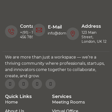
Contact
Address
E-Mail
+(91) - 123
123 Main
info@domainname.com
456 789
Street,
London, UK 12
We are more than just a workspace — we’re a
thriving community where professionals, startups,
and innovators come together to collaborate,
create, and grow.
Quick Links
Services
Home
Meeting Rooms
About Us
Virtual Office